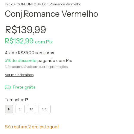
Início
>
CONJUNTOS
>
Conj.Romance Vermelho
Conj.Romance Vermelho
R$139,99
R$132,99
com
Pix
4
x de
R$35,00
sem juros
5% de desconto
pagando com Pix
Não acumulável com outras promoções
Ver mais detalhes
Frete grátis
Tamanho:
P
P
G
M
GG
Só restam
2
em estoque!