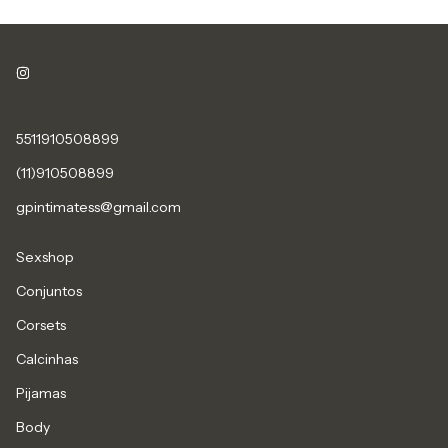
5511910508899
(11)910508899
gpintimatess@gmail.com
Sexshop
Conjuntos
Corsets
Calcinhas
Pijamas
Body