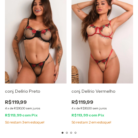
conj. Delírio Preto
conj. Delírio Vermelho
R$119,99
R$119,99
4
x
de
R$30,00
sem juros
4
x
de
R$30,00
sem juros
R$113,99
com
Pix
R$113,99
com
Pix
Só restam
3
em estoque!
Só restam
2
em estoque!