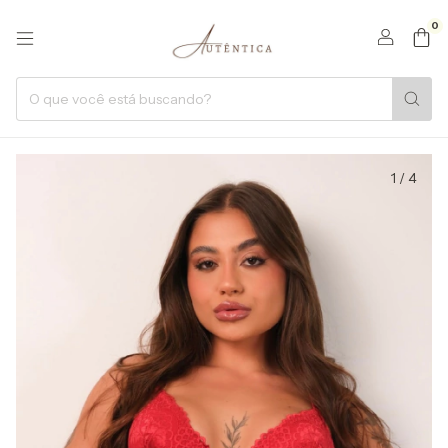
0
1
/
4