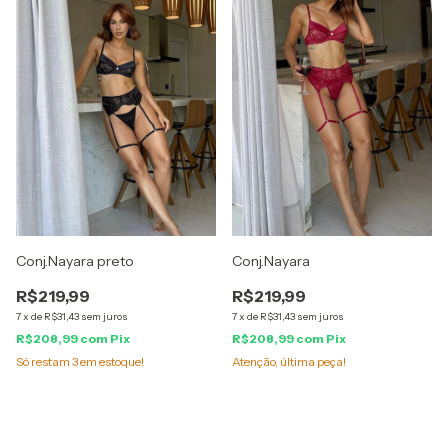
Conj.Nayara preto
Conj.Nayara
R$219,99
R$219,99
7
x
de
R$31,43
sem juros
7
x
de
R$31,43
sem juros
R$208,99
com
Pix
R$208,99
com
Pix
Só restam
3
em estoque!
Atenção, última peça!