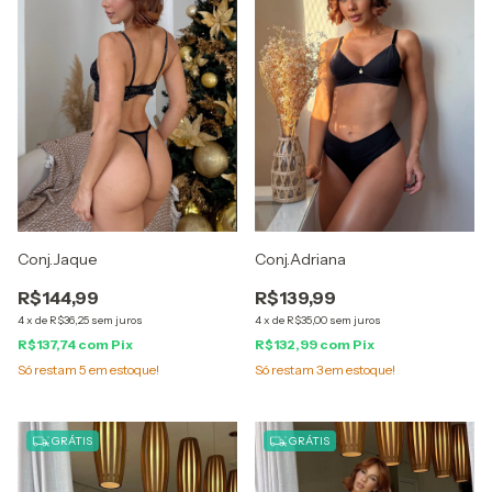
Conj.Jaque
Conj.Adriana
R$144,99
R$139,99
4
x
de
R$36,25
sem juros
4
x
de
R$35,00
sem juros
R$137,74
com
Pix
R$132,99
com
Pix
Só restam
5
em estoque!
Só restam
3
em estoque!
GRÁTIS
GRÁTIS