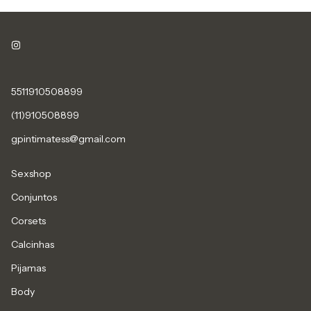
5511910508899
(11)910508899
gpintimatess@gmail.com
Sexshop
Conjuntos
Corsets
Calcinhas
Pijamas
Body