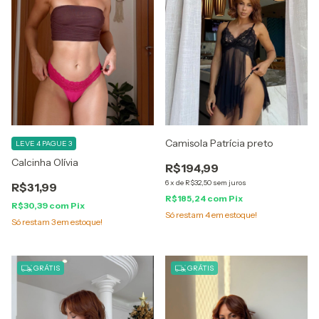
Camisola Patrícia preto
LEVE 4 PAGUE 3
Calcinha Olívia
R$194,99
6
x
de
R$32,50
sem juros
R$31,99
R$185,24
com
Pix
R$30,39
com
Pix
Só restam
4
em estoque!
Só restam
3
em estoque!
GRÁTIS
GRÁTIS