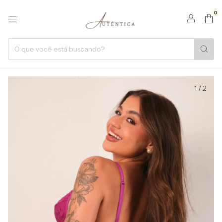
0
1
/
2