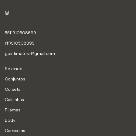
5511910508899
(11)910508899
gpintimatess@gmail.com
Sexshop
Conjuntos
Corsets
Calcinhas
Pijamas
Body
Camisolas