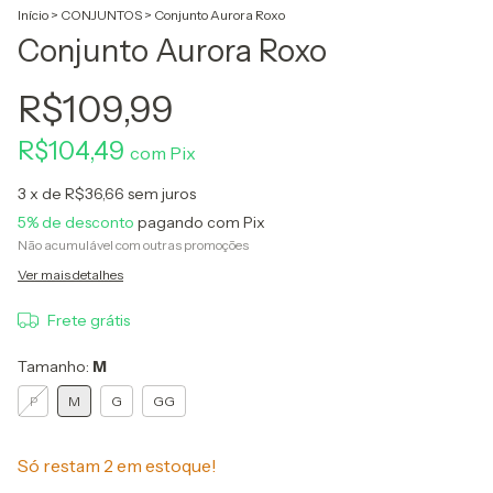
Início
>
CONJUNTOS
>
Conjunto Aurora Roxo
Conjunto Aurora Roxo
R$109,99
R$104,49
com
Pix
3
x de
R$36,66
sem juros
5% de desconto
pagando com Pix
Não acumulável com outras promoções
Ver mais detalhes
Frete grátis
Tamanho:
M
P
M
G
GG
Só restam
2
em estoque!