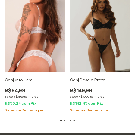
Conjunto Lara
Conj.Desejo Preto
R$94,99
R$149,99
3
x
de
R$31,66
sem juros
5
x
de
R$30,00
sem juros
R$90,24
com
Pix
R$142,49
com
Pix
Só restam
2
em estoque!
Só restam
3
em estoque!