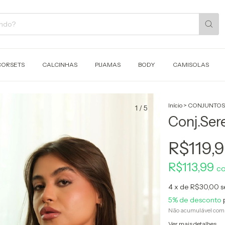
CORSETS
CALCINHAS
PIJAMAS
BODY
CAMISOLAS
Início
>
CONJUNTOS
1
/
5
Conj.Ser
R$119,
R$113,99
c
4
x de
R$30,00
s
5% de desconto
Não acumulável com
Ver mais detalhes