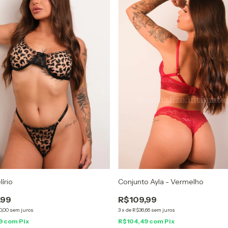
lírio
Conjunto Ayla - Vermelho
,99
R$109,99
0,00
sem juros
3
x
de
R$36,66
sem juros
9
com
Pix
R$104,49
com
Pix