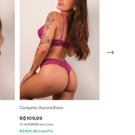
Conjunto Aurora Roxo
Conjunto Secre
R$109,99
R$129,99
3
x
de
R$36,66
sem juros
4
x
de
R$32,50
sem ju
R$104,49
com
Pix
R$123,49
com
P