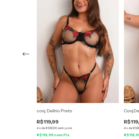
conj. Delírio Preto
Conj.De
R$119,99
R$119
4
x
de
R$30,00
sem juros
4
x
de
R$3
R$113,99
com
Pix
R$113,9