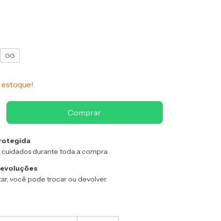
GG
estoque!
rotegida
 cuidados durante toda a compra.
devoluções
ar, você pode trocar ou devolver.
:
Alterar CEP