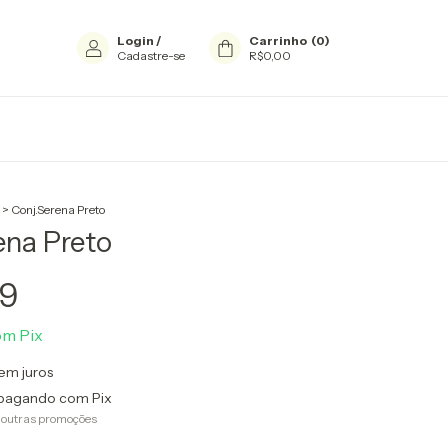
Login
/
Carrinho
(
0
)
Cadastre-se
R$0,00
>
Conj.Serena Preto
ena Preto
99
om
Pix
em juros
pagando com Pix
 outras promoções