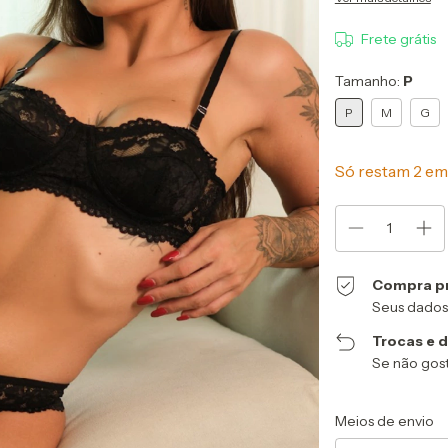
Frete grátis
Tamanho:
P
P
M
G
Só restam
2
em 
Compra p
Seus dados
Trocas e 
Se não gost
Entregas para o CEP
Meios de envio