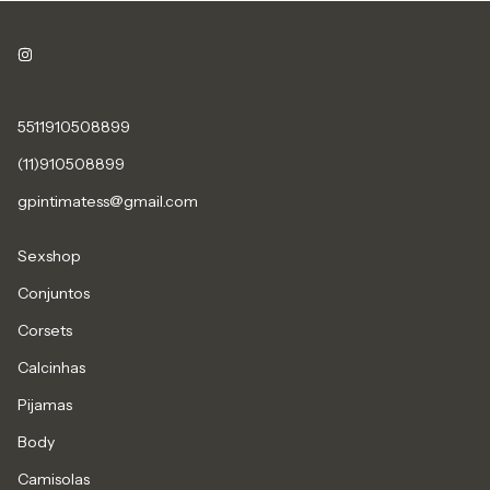
5511910508899
(11)910508899
gpintimatess@gmail.com
Sexshop
Conjuntos
Corsets
Calcinhas
Pijamas
Body
Camisolas