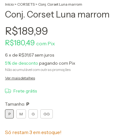
Início
>
CORSETS
>
Conj. Corset Luna marrom
Conj. Corset Luna marrom
R$189,99
R$180,49
com
Pix
6
x de
R$31,67
sem juros
5% de desconto
pagando com Pix
Não acumulável com outras promoções
Ver mais detalhes
Frete grátis
Tamanho:
P
P
M
G
GG
Só restam
3
em estoque!