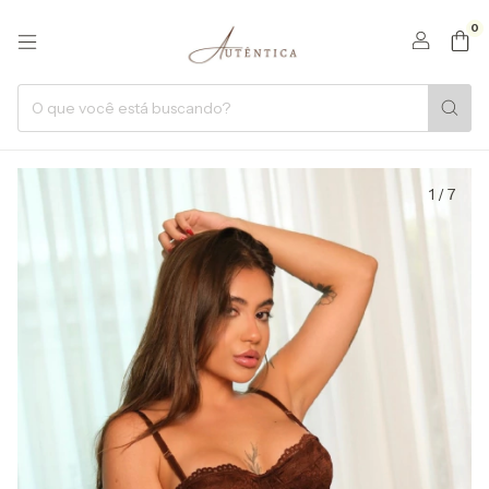
0
1
/
7