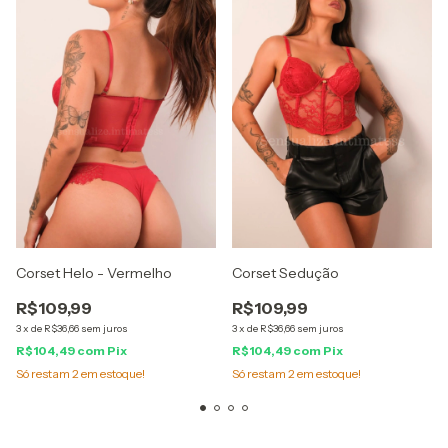
Corset Helo - Vermelho
Corset Sedução
R$109,99
R$109,99
3
x
de
R$36,66
sem juros
3
x
de
R$36,66
sem juros
R$104,49
com
Pix
R$104,49
com
Pix
Só restam
2
em estoque!
Só restam
2
em estoque!