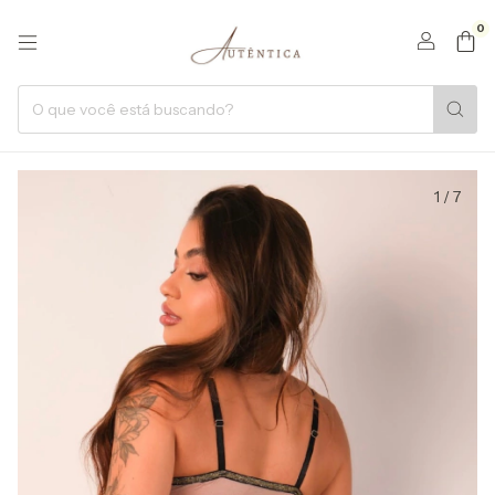
0
1
/
7