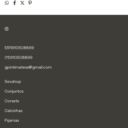
5511910508899
(11)910508899
gpintimatess@gmail.com
Sexshop
Conjuntos
Corsets
Calcinhas
Pijamas