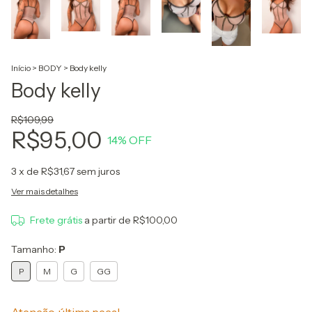
Início
>
BODY
>
Body kelly
Body kelly
R$109,99
R$95,00
14
% OFF
3
x de
R$31,67
sem juros
Ver mais detalhes
Frete grátis
a partir de
R$100,00
Tamanho:
P
P
M
G
GG