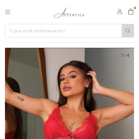
0
1
/
4