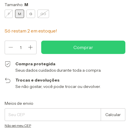
Tamanho:
M
P
M
G
GG
Só restam
2
em estoque!
Compra protegida
Seus dados cuidados durante toda a compra.
Trocas e devoluções
Se não gostar, você pode trocar ou devolver.
Entregas para o CEP:
Alterar CEP
Meios de envio
Calcular
Não sei meu CEP