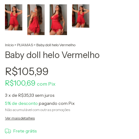
Início
>
PIJAMAS
>
Baby doll helo Vermelho
Baby doll helo Vermelho
R$105,99
R$100,69
com
Pix
3
x de
R$35,33
sem juros
5% de desconto
pagando com Pix
Não acumulável com outras promoções
Ver mais detalhes
Frete grátis