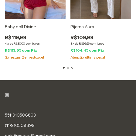
Pijama Aura
Baby doll Divine
R$109,99
R$119,99
3
x
de
R$36,66
sem juros
4
x
de
R$30,00
sem juros
R$104,49
com
Pix
R$113,99
com
Pix
Atenção, última peça!
Só restam
2
em estoque!
5511910508899
(11)910508899
gpintimatess@gmail.com